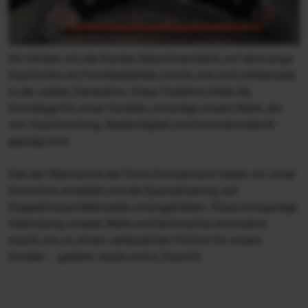
Wir blicken mit der Kersten Maschinenfabrik auf eine lange
Geschichte als Familienbetrieb zurück und sind mittlerweile
in der vierten Generation. Diese Tradition bildet die
Grundlage für unser Handeln und prägt unsere Werte, die
von Verantwortung, Beständigkeit und Innovationskraft
geprägt sind.
Seit der Übernahme der Firma Kunzelmann haben wir unser
Know-how erweitert und die Spezialisierung auf
Doppelmesser-Mähwerke vorangetrieben. Diese einzigartige
Verbindung unserer Werte und technischer Innovation
macht uns zu einem verlässlichen Partner für unsere
Kunden – gestern, heute und in Zukunft.