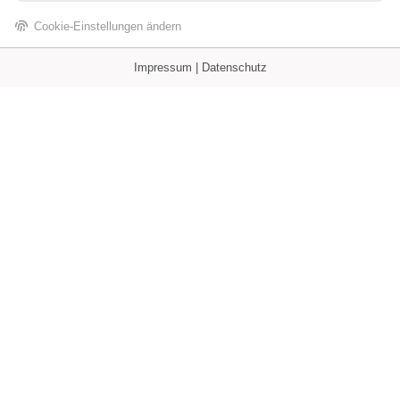
Cookie-Einstellungen ändern
Impressum | Datenschutz
Kein Internet ersetzt den
direkten Kontakt. Deshalb beraten
wir Sie gerne persönlich:
Kostenlose Beratung vereinbaren
oder rufen Sie an:
02851 540