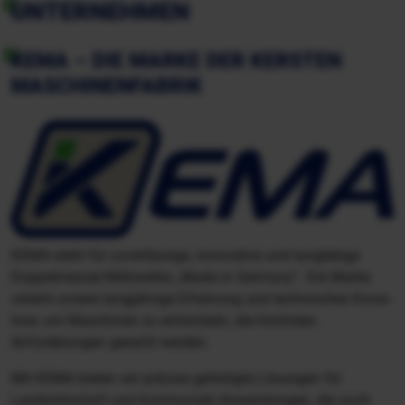
UNTERNEHMEN
KEMA – DIE MARKE DER KERSTEN
MASCHINENFABRIK
KEMA steht für zuverlässige, innovative und langlebige
Doppelmesser-Mähwerke „Made in Germany“. Die Marke
vereint unsere langjährige Erfahrung und technisches Know-
how, um Maschinen zu entwickeln, die höchsten
Anforderungen gerecht werden.
Mit KEMA bieten wir präzise gefertigte Lösungen für
Landwirtschaft und kommunale Anwendungen, die auch