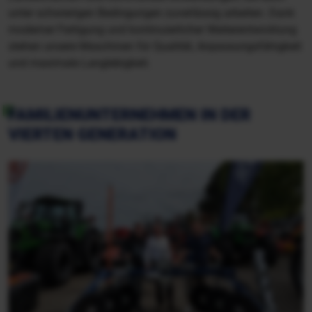
unter schwierigen Bedingungen zuverlässig arbeiten. Dank
moderner Fertigung und kontinuierlicher Weiterentwicklung
stehen unsere Maschinen für Qualität, Anpassungsfähigkeit
und maximale Langlebigkeit.
FAMILIENUNTERNEHMEN IN DER
VIERTEN GENERATION